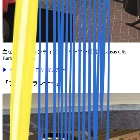
主なロケ地：
サンディエゴ（ミラマー周辺、Kansas City
Barbeque ほか）
▶
トップガン ロケ地ツアー
『ブレードランナー』