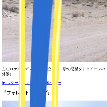
主なロケ地：
デスバレー国立公園（砂の惑星タトゥイーンの
外景）
▶
スター・ウォーズ ロケ地ツアー
『フォレスト・ガンプ』