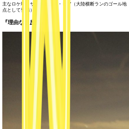
主なロケ地：
サンタモニカ・ピア（大陸横断ランのゴール地
点として登場）
『理由なき反抗』