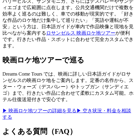
バリーヒルズ、サンタモニカ、さらにはデスバレーやサンデ
ィエゴまで広範囲に点在します。公共交通機関だけで複数を
効率よく巡るのは難しく、車での移動が現実的です。「好き
な作品のロケ地だけ集中して巡りたい」「英語や運転が不
安」という方は、日本語ガイドが車内で作品映像と現地を見
比べながら案内する
ロサンゼルス 映画ロケ地ツアー
が便利
です。行きたい作品・スポットに合わせて完全カスタムでき
ます。
映画ロケ地ツアーで巡る
Dreams Come Tours では、映画に詳しい日本語ガイドがロサ
ンゼルスの映画ロケ地をご案内します。定番の名作から、ス
ター・ウォーズ（デスバレー）やトップガン（サンディエ
ゴ）まで、行きたい作品に合わせて柔軟にカスタム可能。ホ
テル往復送迎付きで安心です。
▶
映画ロケ地ツアーの詳細を見る
▶
空き状況・料金を相談
する
よくある質問（FAQ）