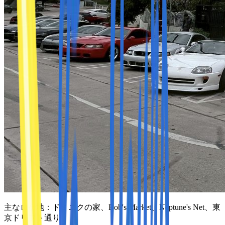
主なロケ地：
ドミニクの家、Bob's Market、Neptune's Net、東
京ドリフト通り