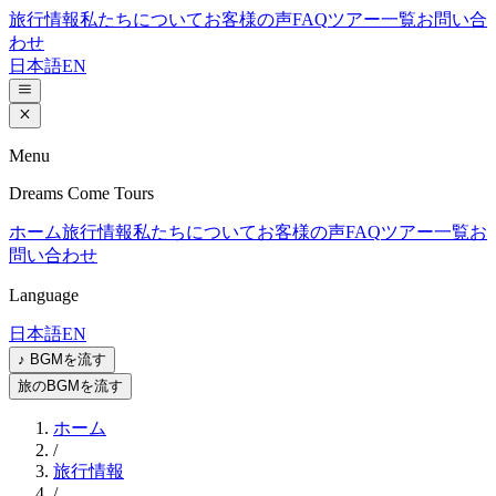
旅行情報
私たちについて
お客様の声
FAQ
ツアー一覧
お問い合
わせ
日本語
EN
Menu
Dreams Come Tours
ホーム
旅行情報
私たちについて
お客様の声
FAQ
ツアー一覧
お
問い合わせ
Language
日本語
EN
♪ BGMを流す
旅のBGMを流す
ホーム
/
旅行情報
/