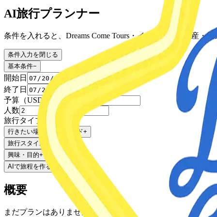
AI旅行プランナー
条件を入れると、Dreams Come Tours・イベント・お
条件入力を閉じる
基本条件
−
開始日
終了日
予算（USD）
人数
旅行タイプ
行きたい場所・キーワード
+
旅行スタイル
+
興味・目的
+
AIで旅程を作る
概要
まだプランはありません。