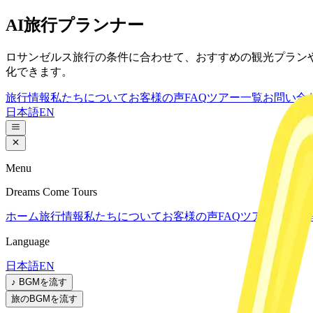
AI旅行プランナー
ロサンゼルス旅行の条件に合わせて、おすすめの観光プラン
化できます。
旅行情報
私たちについて
お客様の声
FAQ
ツアー一覧
お問い合
日本語
EN
Menu
Dreams Come Tours
ホーム
旅行情報
私たちについて
お客様の声
FAQ
ツアー一覧
お
Language
日本語
EN
♪ BGMを流す
旅のBGMを流す