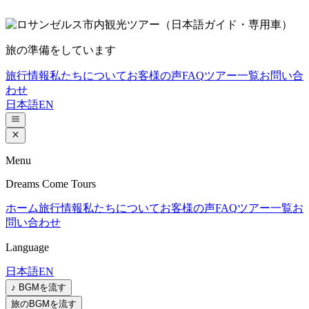
旅の準備をしています
旅行情報
私たちについて
お客様の声
FAQ
ツアー一覧
お問い合
わせ
日本語
EN
Menu
Dreams Come Tours
ホーム
旅行情報
私たちについて
お客様の声
FAQ
ツアー一覧
お
問い合わせ
Language
日本語
EN
♪ BGMを流す
旅のBGMを流す