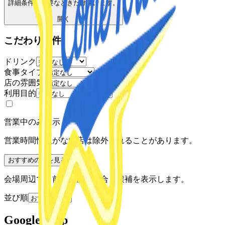
詳細条件を必要なときだけ開けます。
開く
こだわり条件
ドリンク
食事タイプ
店の雰囲気
利用目的
営業中のみ表示
営業時間情報がない店は除外されることがあります。
おすすめの店を見る
会場周辺で、前後の流れに合う候補を表示します。
並び順
Google Map