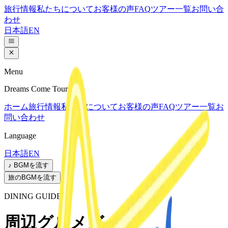
旅行情報
私たちについて
お客様の声
FAQ
ツアー一覧
お問い合
わせ
日本語
EN
Menu
Dreams Come Tours
ホーム
旅行情報
私たちについて
お客様の声
FAQ
ツアー一覧
お
問い合わせ
Language
日本語
EN
♪ BGMを流す
旅のBGMを流す
DINING GUIDE
周辺グルメガイド