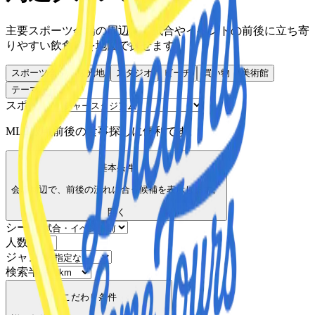
主要スポーツ会場の周辺で、試合やイベントの前後に立ち寄
りやすい飲食店を地図で探せます。
スポーツ会場
観光地
スタジオ
ビーチ
買い物
美術館
テーマパーク
スポット
MLB観戦前後の食事探しに便利です。
基本条件
会場周辺で、前後の流れに合う候補を表示します。
開く
シーン
人数
ジャンル
検索半径
こだわり条件